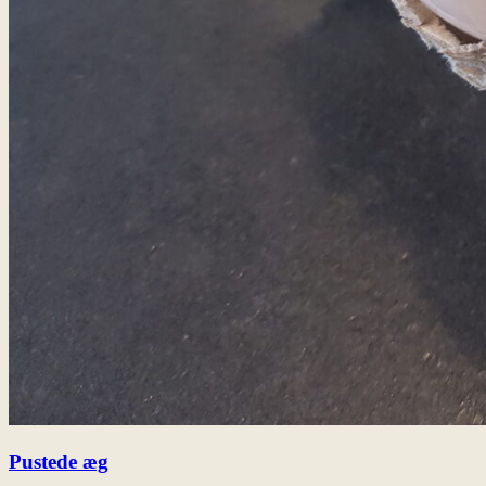
Pustede æg