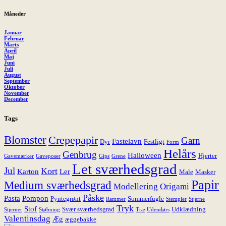
Måneder
Januar
Februar
Marts
April
Maj
Juni
Juli
August
September
Oktober
November
December
Tags
Blomster
Crepepapir
Garn
Fastelavn
Dyr
Festligt
Form
Helårs
Genbrug
Halloween
Hjerter
Gavemærker
Gaveposer
Gips
Grene
Let sværhedsgrad
Jul
Kort
Karton
Ler
Male
Masker
Papir
Medium sværhedsgrad
Modellering
Origami
Påske
Pasta
Pompon
Pyntegrønt
Sommerfugle
Rammer
Stempler
Stjerne
Tryk
Stof
Svær sværhedsgrad
Udklædning
Stjerner
Støbning
Træ
Udendørs
Valentinsdag
Æg
æggebakke