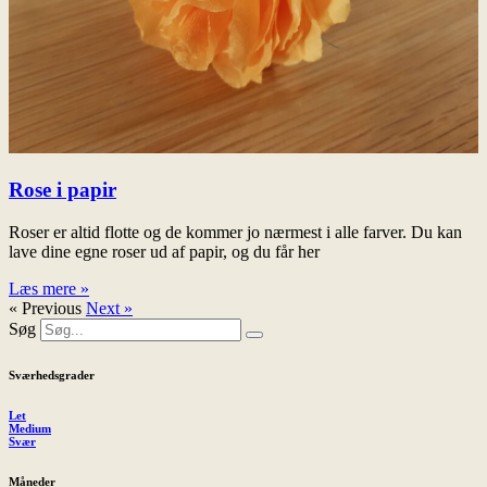
Rose i papir
Roser er altid flotte og de kommer jo nærmest i alle farver. Du kan
lave dine egne roser ud af papir, og du får her
Læs mere »
« Previous
Next »
Søg
Sværhedsgrader
Let
Medium
Svær
Måneder