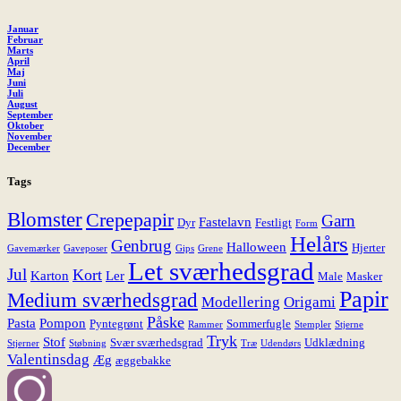
Januar
Februar
Marts
April
Maj
Juni
Juli
August
September
Oktober
November
December
Tags
Blomster
Crepepapir
Garn
Fastelavn
Dyr
Festligt
Form
Helårs
Genbrug
Halloween
Hjerter
Gavemærker
Gaveposer
Gips
Grene
Let sværhedsgrad
Jul
Kort
Karton
Ler
Male
Masker
Papir
Medium sværhedsgrad
Modellering
Origami
Påske
Pasta
Pompon
Pyntegrønt
Sommerfugle
Rammer
Stempler
Stjerne
Tryk
Stof
Svær sværhedsgrad
Udklædning
Stjerner
Støbning
Træ
Udendørs
Valentinsdag
Æg
æggebakke