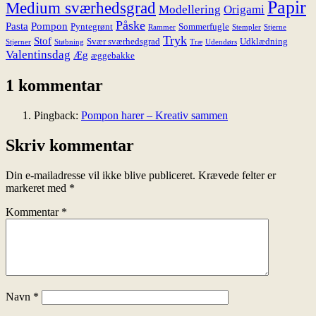
Papir
Medium sværhedsgrad
Modellering
Origami
Påske
Pasta
Pompon
Pyntegrønt
Sommerfugle
Rammer
Stempler
Stjerne
Tryk
Stof
Svær sværhedsgrad
Udklædning
Stjerner
Støbning
Træ
Udendørs
Valentinsdag
Æg
æggebakke
1 kommentar
Pingback:
Pompon harer – Kreativ sammen
Skriv kommentar
Din e-mailadresse vil ikke blive publiceret.
Krævede felter er
markeret med
*
Kommentar
*
Navn
*