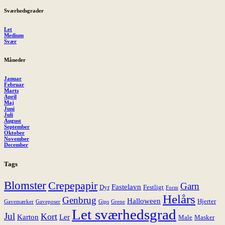
Sværhedsgrader
Let
Medium
Svær
Måneder
Januar
Februar
Marts
April
Maj
Juni
Juli
August
September
Oktober
November
December
Tags
Blomster
Crepepapir
Garn
Fastelavn
Dyr
Festligt
Form
Helårs
Genbrug
Halloween
Hjerter
Gavemærker
Gaveposer
Gips
Grene
Let sværhedsgrad
Jul
Kort
Karton
Ler
Male
Masker