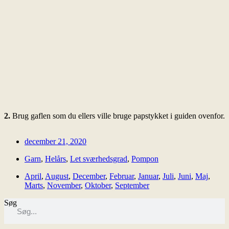
2.
Brug gaflen som du ellers ville bruge papstykket i guiden ovenfor.
december 21, 2020
Garn
,
Helårs
,
Let sværhedsgrad
,
Pompon
April
,
August
,
December
,
Februar
,
Januar
,
Juli
,
Juni
,
Maj
,
Marts
,
November
,
Oktober
,
September
Søg