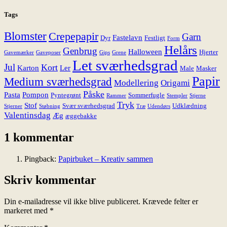
Tags
Blomster
Crepepapir
Garn
Fastelavn
Dyr
Festligt
Form
Helårs
Genbrug
Halloween
Hjerter
Gavemærker
Gaveposer
Gips
Grene
Let sværhedsgrad
Jul
Kort
Karton
Ler
Male
Masker
Papir
Medium sværhedsgrad
Modellering
Origami
Påske
Pasta
Pompon
Pyntegrønt
Sommerfugle
Rammer
Stempler
Stjerne
Tryk
Stof
Svær sværhedsgrad
Udklædning
Stjerner
Støbning
Træ
Udendørs
Valentinsdag
Æg
æggebakke
1 kommentar
Pingback:
Papirbuket – Kreativ sammen
Skriv kommentar
Din e-mailadresse vil ikke blive publiceret.
Krævede felter er
markeret med
*