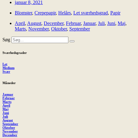
januar 8, 2021
Blomster
,
Crepepapir
,
Helårs
,
Let sværhedsgrad
,
Papir
April
,
August
,
December
,
Februar
,
Januar
,
Juli
,
Juni
,
Maj
,
Marts
,
November
,
Oktober
,
September
Søg
Sværhedsgrader
Let
Medium
Svær
Måneder
Januar
Februar
Marts
April
Maj
Juni
Juli
August
September
Oktober
November
December