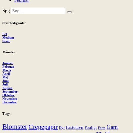
Februar
Søg
Sværhedsgrader
Let
Medium
Svær
Måneder
Januar
Februar
Marts
April
Maj
Juni
Juli
August
September
Oktober
November
December
Tags
Blomster
Crepepapir
Garn
Fastelavn
Dyr
Festligt
Form