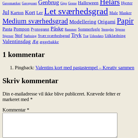
Helårs
Genbrug
Halloween
Hjerter
Gavemærker
Gaveposer
Gips
Grene
Let sværhedsgrad
Jul
Kort
Karton
Ler
Male
Masker
Papir
Medium sværhedsgrad
Modellering
Origami
Påske
Pasta
Pompon
Pyntegrønt
Sommerfugle
Rammer
Stempler
Stjerne
Tryk
Stof
Svær sværhedsgrad
Udklædning
Stjerner
Støbning
Træ
Udendørs
Valentinsdag
Æg
æggebakke
1 kommentar
Pingback:
Valentins kort med pastastempel – Kreativ sammen
Skriv kommentar
Din e-mailadresse vil ikke blive publiceret.
Krævede felter er
markeret med
*
Kommentar
*