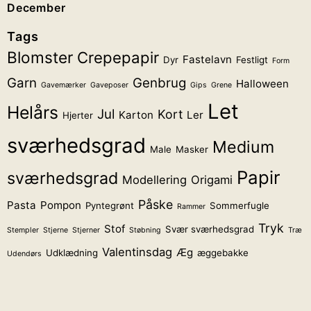
December
Tags
Blomster
Crepepapir
Fastelavn
Dyr
Festligt
Form
Garn
Genbrug
Halloween
Gavemærker
Gaveposer
Gips
Grene
Let
Helårs
Jul
Kort
Karton
Ler
Hjerter
sværhedsgrad
Medium
Male
Masker
Papir
sværhedsgrad
Modellering
Origami
Påske
Pasta
Pompon
Pyntegrønt
Sommerfugle
Rammer
Tryk
Stof
Svær sværhedsgrad
Stempler
Stjerne
Stjerner
Støbning
Træ
Valentinsdag
Æg
Udklædning
æggebakke
Udendørs