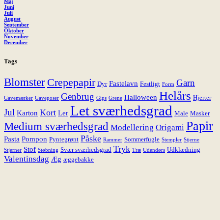
Maj
Juni
Juli
August
September
Oktober
November
December
Tags
Blomster
Crepepapir
Garn
Fastelavn
Dyr
Festligt
Form
Helårs
Genbrug
Halloween
Hjerter
Gavemærker
Gaveposer
Gips
Grene
Let sværhedsgrad
Jul
Kort
Karton
Ler
Male
Masker
Papir
Medium sværhedsgrad
Modellering
Origami
Påske
Pasta
Pompon
Pyntegrønt
Sommerfugle
Rammer
Stempler
Stjerne
Tryk
Stof
Svær sværhedsgrad
Udklædning
Stjerner
Støbning
Træ
Udendørs
Valentinsdag
Æg
æggebakke