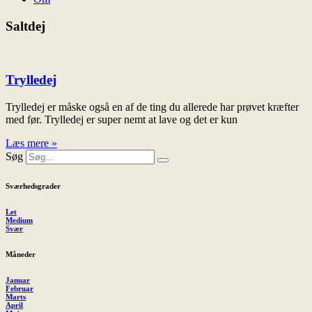
Saltdej
Trylledej
Trylledej er måske også en af de ting du allerede har prøvet kræfter
med før. Trylledej er super nemt at lave og det er kun
Læs mere »
Søg
Sværhedsgrader
Let
Medium
Svær
Måneder
Januar
Februar
Marts
April